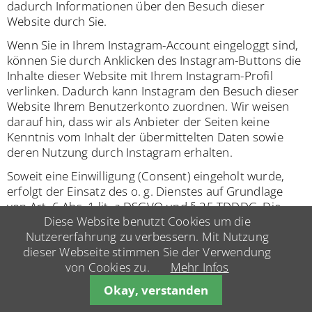
dadurch Informationen über den Besuch dieser
Website durch Sie.
Wenn Sie in Ihrem Instagram-Account eingeloggt sind,
können Sie durch Anklicken des Instagram-Buttons die
Inhalte dieser Website mit Ihrem Instagram-Profil
verlinken. Dadurch kann Instagram den Besuch dieser
Website Ihrem Benutzerkonto zuordnen. Wir weisen
darauf hin, dass wir als Anbieter der Seiten keine
Kenntnis vom Inhalt der übermittelten Daten sowie
deren Nutzung durch Instagram erhalten.
Soweit eine Einwilligung (Consent) eingeholt wurde,
erfolgt der Einsatz des o. g. Dienstes auf Grundlage
von Art. 6 Abs. 1 lit. a DSGVO und § 25 TDDDG. Die
Diese Website benutzt Cookies um die
Einwilligung ist jederzeit widerrufbar. Soweit keine
Nutzererfahrung zu verbessern. Mit Nutzung
Einwilligung eingeholt wurde, erfolgt die Verwendung
dieser Webseite stimmen Sie der Verwendung
des Dienstes auf Grundlage unseres berechtigten
von Cookies zu.
Mehr Infos
Interesses an einer möglichst umfassenden
Sichtbarkeit in den Sozialen Medien.
Okay, verstanden
Soweit mit Hilfe des hier beschriebenen Tools