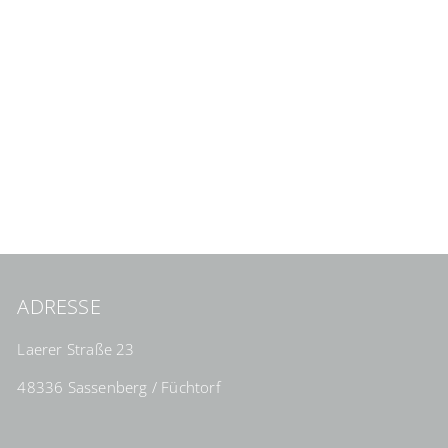
ADRESSE
Laerer Straße 23
48336 Sassenberg / Füchtorf